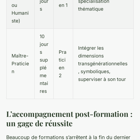
jour
spécialisation
ou
en 1
s
thématique
Humani
ste)
10
jour
Intégrer les
s
Pra
Maître-
dimensions
sup
tici
Praticie
transgénérationnelles
plé
en
n
, symboliques,
me
2
superviser à son tour
ntai
res
L’accompagnement post-formation :
un gage de réussite
Beaucoup de formations s’arrêtent à la fin du dernier