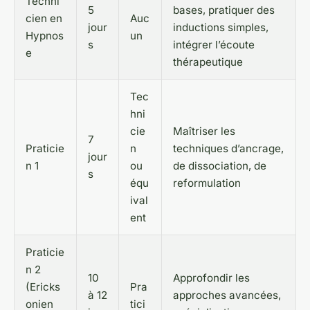
Techni
5
bases, pratiquer des
cien en
Auc
jour
inductions simples,
Hypnos
un
s
intégrer l’écoute
e
thérapeutique
Tec
hni
cie
Maîtriser les
7
Praticie
n
techniques d’ancrage,
jour
n 1
ou
de dissociation, de
s
équ
reformulation
ival
ent
Praticie
n 2
10
Approfondir les
(Ericks
Pra
à 12
approches avancées,
onien
tici