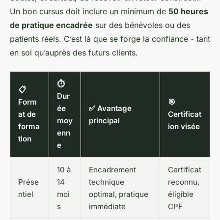
Un bon cursus doit inclure un minimum de
50 heures
de pratique encadrée
sur des bénévoles ou des
patients réels. C’est là que se forge la confiance - tant
en soi qu’auprès des futurs clients.
⏱
📋
Dur
Form
🎯
ée
✅ Avantage
at de
Certificat
moy
principal
forma
ion visée
enn
tion
e
10 à
Encadrement
Certificat
Prése
14
technique
reconnu,
ntiel
moi
optimal, pratique
éligible
s
immédiate
CPF