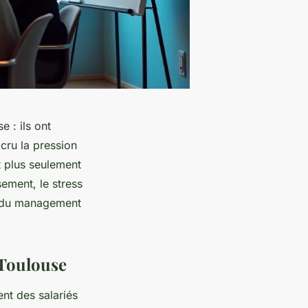
e : ils ont
accru la pression
t plus seulement
sement, le stress
st du management
 Toulouse
ent des salariés