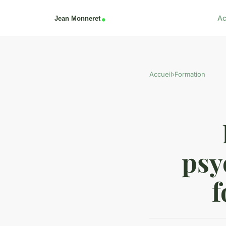
Ac
Accueil
›
Formation
psy
f