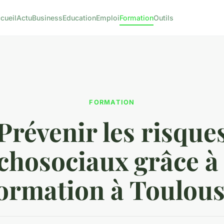
cueil
Actu
Business
Education
Emploi
Formation
Outils
FORMATION
Prévenir les risque
chosociaux grâce à
ormation à Toulou