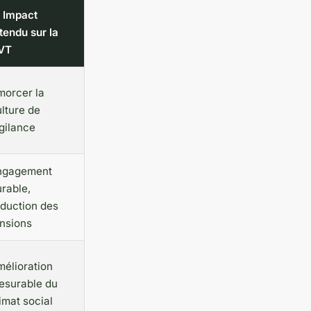
 Impact
tendu sur la
VT
morcer la
lture de
gilance
ngagement
rable,
éduction des
ensions
mélioration
esurable du
imat social