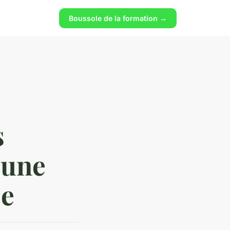
Boussole de la formation →
s
 une
se