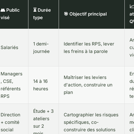

👥 Public
⏳ Durée
🎯 Objectif principal
at
visé
type
Q
A
1 demi-
Identifier les RPS, lever
Salariés
cu
journée
les freins à la parole
vi
Managers
E
Maîtriser les leviers
, CSE,
14 à 16
du
d'action, construire un
référents
heures
r
plan
RPS
t
Étude + 3
Direction
Cartographier les risques
A
ateliers
+ comité
spécifiques, co-
m
sur 2
social
construire des solutions
cl
mois