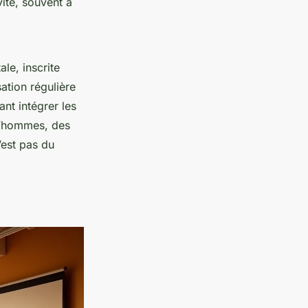
ité, souvent à
le, inscrite
ation régulière
ant intégrer les
ud’hommes, des
’est pas du