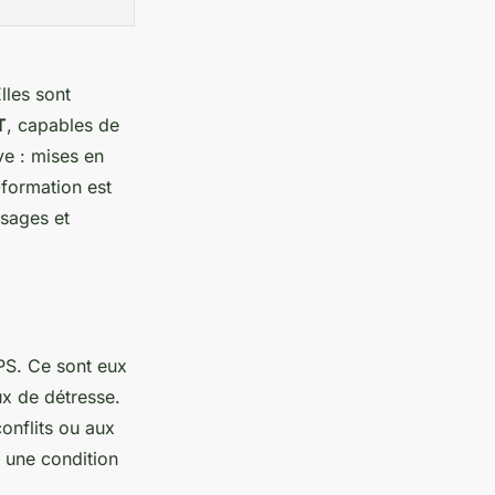
lles sont
T
, capables de
ve : mises en
t-formation est
sages et
PS. Ce sont eux
ux de détresse.
onflits ou aux
t une condition