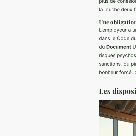
plus de cohésion
la louche deux f
Une obligation
L’employeur a un
dans le Code du 
du
Document Un
risques psychos
sanctions, ou pi
bonheur forcé, 
Les dispos