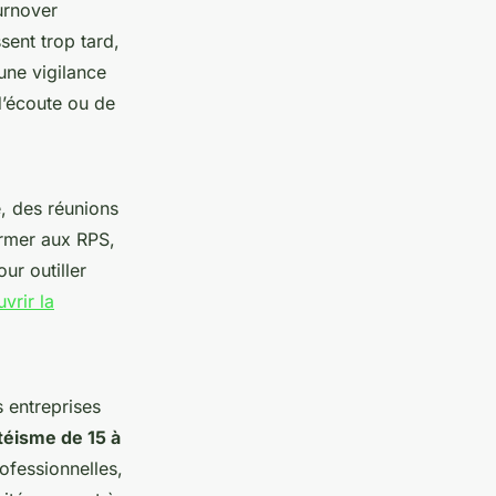
turnover
sent trop tard,
une vigilance
’écoute ou de
, des réunions
Former aux RPS,
ur outiller
vrir la
s entreprises
téisme de 15 à
ofessionnelles,